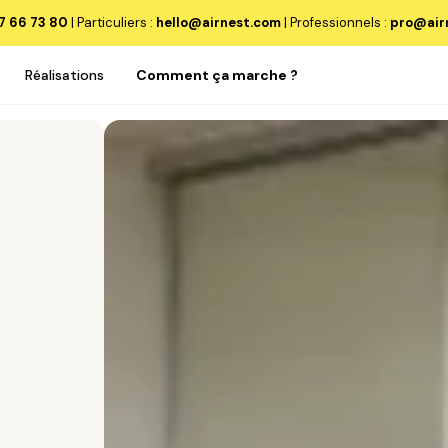
7 66 73 80
| Particuliers :
hello@airnest.com
|
Professionnels :
pro@air
Réalisations
Comment ça marche ?