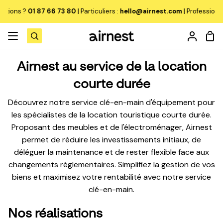
Passer
ons ?
01 87 66 73 80
| Particuliers :
hello@airnest.com
|
Professionnels 
au
contenu
Pan
Recherche
Mon
compt
Airnest au service de la location
courte durée
Découvrez notre service clé-en-main d'équipement pour
les spécialistes de la location touristique courte durée.
Canapés et fauteuils
Proposant des meubles et de l'électroménager, Airnest
Mo
permet de réduire les investissements initiaux, de
le
déléguer la maintenance et de rester flexible face aux
Tables
Mo
me
changements réglementaires. Simplifiez la gestion de vos
le
biens et maximisez votre rentabilité avec notre service
Chaises
Mo
me
clé-en-main.
le
Lits
Nos réalisations
Mo
me