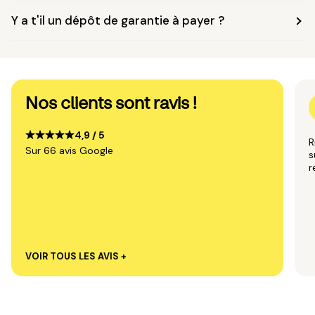
Y a t'il un dépôt de garantie à payer ?
Nos clients sont ravis !
4,9 / 5
R
Sur 66 avis Google
s
VOIR TOUS LES AVIS +