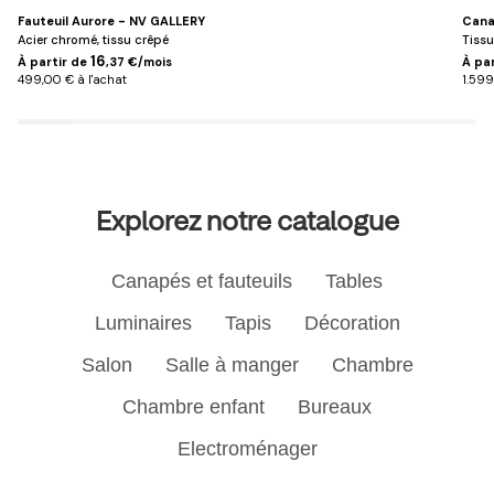
Fauteuil Aurore - NV GALLERY
Cana
Acier chromé, tissu crêpé
Tissu
16
À partir de
,37 €/mois
À pa
499,00 € à l'achat
1.599
Explorez notre catalogue
Canapés et fauteuils
Tables
Luminaires
Tapis
Décoration
Salon
Salle à manger
Chambre
Chambre enfant
Bureaux
Electroménager