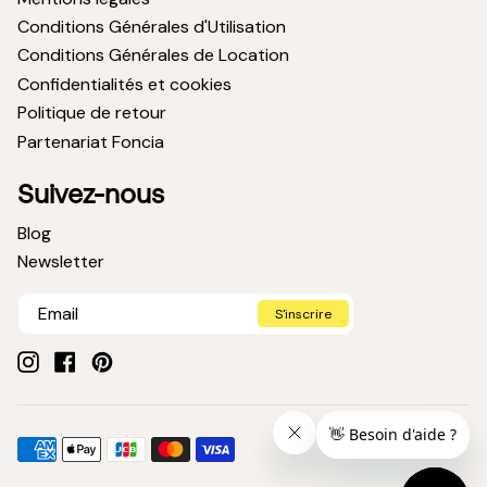
Conditions Générales d'Utilisation
Conditions Générales de Location
Confidentialités et cookies
Politique de retour
Partenariat Foncia
Suivez-nous
Blog
Newsletter
S'inscrire
Instagram
Facebook
Pinterest
Méthodes
American
Apple
Jcb
Master
Visa