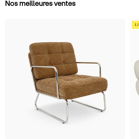
Nos meilleures ventes
Camel
Bei
L