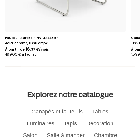
Fauteuil Aurore - NV GALLERY
Cana
Acier chromé, tissu crêpé
Tissu
16
À partir de
,37 €/mois
À pa
499,00 € à l'achat
1.599
Explorez notre catalogue
Canapés et fauteuils
Tables
Luminaires
Tapis
Décoration
Salon
Salle à manger
Chambre