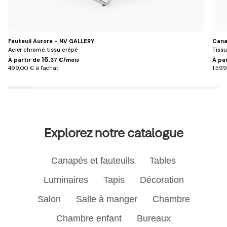
Fauteuil Aurore - NV GALLERY
Cana
Acier chromé, tissu crêpé
Tissu
16
À partir de
,37 €/mois
À pa
499,00 € à l'achat
1.599
Explorez notre catalogue
Canapés et fauteuils
Tables
Luminaires
Tapis
Décoration
Salon
Salle à manger
Chambre
Chambre enfant
Bureaux