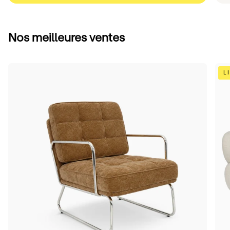
Nos meilleures ventes
Camel
Bei
L