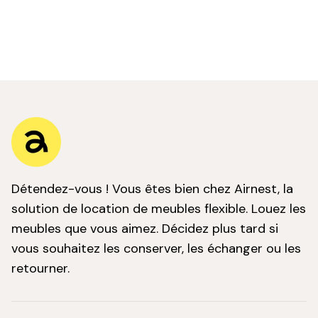
le
Bureaux
Mo
me
le
Rangements
Mo
me
le
Luminaires
Mo
me
le
Tapis
Mo
me
le
Kids
Mo
me
le
Détendez-vous ! Vous êtes bien chez Airnest, la
Extérieur
Mo
me
solution de location de meubles flexible. Louez les
le
meubles que vous aimez. Décidez plus tard si
Décoration
Mo
me
vous souhaitez les conserver, les échanger ou les
le
retourner.
me