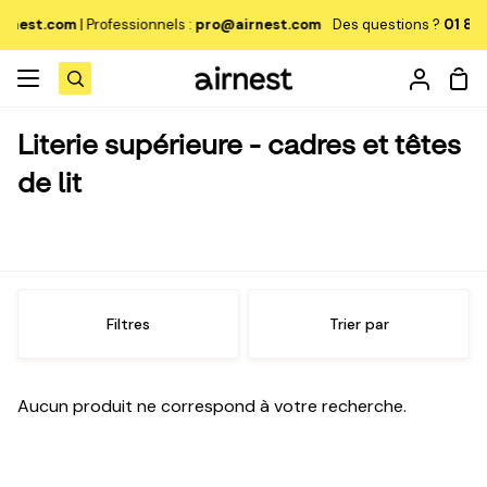
Passer
rnest.com
|
Professionnels :
pro@airnest.com
Des questions ?
01 87 6
au
contenu
Pan
Recherche
Mon
compt
Literie supérieure - cadres et têtes
de lit
Canapés et fauteuils
Mo
le
Filtres
Trier par
Tables
Mo
me
le
Chaises
Mo
Aucun produit ne correspond à votre recherche.
me
le
Lits
Mo
me