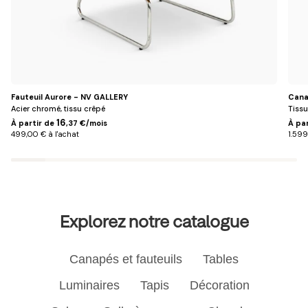
Fauteuil Aurore - NV GALLERY
Cana
Acier chromé, tissu crêpé
Tissu
16
À partir de
,37 €/mois
À pa
499,00 € à l'achat
1.599
Explorez notre catalogue
Canapés et fauteuils
Tables
Luminaires
Tapis
Décoration