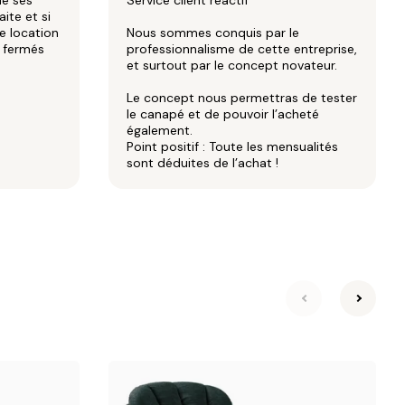
de ses
Service client réactif
aite et si
e location
Nous sommes conquis par le
x fermés
professionnalisme de cette entreprise,
et surtout par le concept novateur.
Le concept nous permettras de tester
le canapé et de pouvoir l’acheté
également.
Point positif : Toute les mensualités
sont déduites de l’achat !
suivante
précéd
Vert