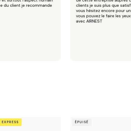
et surtout l'aspect humain
de cette entreprise auprès 
he du client je recommande
clients je suis plus que satisf
vous hésitez encore pour un
vous pouvez le faire les yeu
avec AIRNEST
Chêne
 EXPRESS
ÉPUISÉ
clair