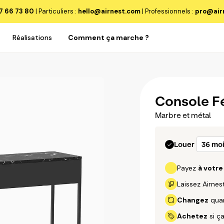
7 66 73 80
| Particuliers :
hello@airnest.com
|
Professionnels :
pro@air
Réalisations
Comment ça marche ?
Console F
Marbre et métal
Louer
Payez
à votr
Laissez Airne
Changez
quan
Achetez
si ça