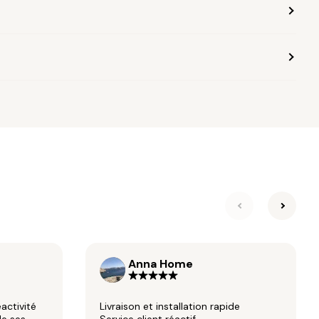
suivante
précéd
Anna Home
éactivité
Livraison et installation rapide