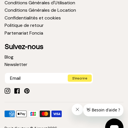
Conditions Générales d'Utilisation
Conditions Générales de Location
Confidentialités et cookies
Politique de retour
Partenariat Foncia
Suivez-nous
Blog
Newsletter
S'inscrire
Instagram
Facebook
Pinterest
Méthodes
American
Apple
Jcb
Master
Visa
de
express
pay