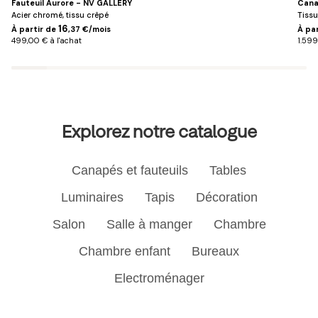
Fauteuil Aurore - NV GALLERY
Cana
Acier chromé, tissu crêpé
Tissu
16
À partir de
,37 €/mois
À pa
499,00 € à l'achat
1.599
Explorez notre catalogue
Canapés et fauteuils
Tables
Luminaires
Tapis
Décoration
Salon
Salle à manger
Chambre
Chambre enfant
Bureaux
Electroménager