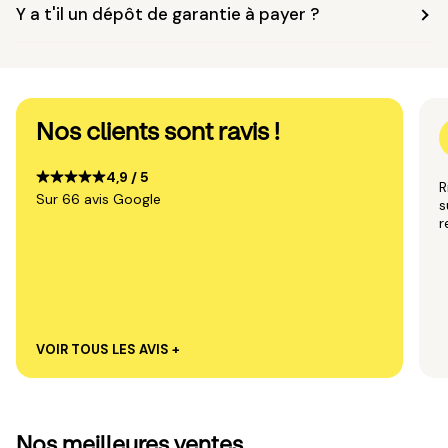
Y a t'il un dépôt de garantie à payer ?
Nos clients sont ravis !
4,9 / 5
R
Sur 66 avis Google
s
VOIR TOUS LES AVIS +
Nos meilleures ventes