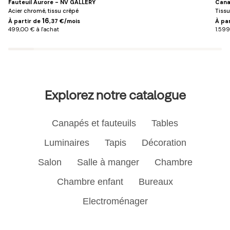
Fauteuil Aurore - NV GALLERY
Cana
Acier chromé, tissu crêpé
Tissu
16
À partir de
,37 €/mois
À pa
499,00 € à l'achat
1.599
Explorez notre catalogue
Canapés et fauteuils
Tables
Luminaires
Tapis
Décoration
Salon
Salle à manger
Chambre
Chambre enfant
Bureaux
Electroménager