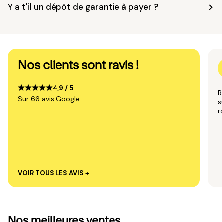
Y a t'il un dépôt de garantie à payer ?
Nos clients sont ravis !
4,9 / 5
R
Sur 66 avis Google
s
VOIR TOUS LES AVIS +
Nos meilleures ventes