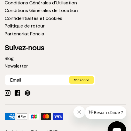
Conditions Générales d'Utilisation
Conditions Générales de Location
Confidentialités et cookies
Politique de retour
Partenariat Foncia
Suivez-nous
Blog
Newsletter
S'inscrire
Instagram
Facebook
Pinterest
Méthodes
American
Apple
Jcb
Master
Visa
de
express
pay