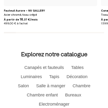
Fauteuil Aurore - NV GALLERY
Cana
Acier chromé, tissu crêpé
Tissu
16
À partir de
,37 €/mois
À pa
499,00 € à l'achat
1.599
Explorez notre catalogue
Canapés et fauteuils
Tables
Luminaires
Tapis
Décoration
Salon
Salle à manger
Chambre
Chambre enfant
Bureaux
Electroménager