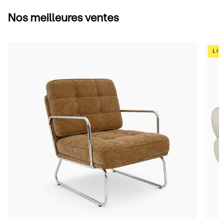
Nos meilleures ventes
Camel
Bei
L