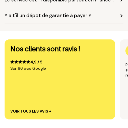
Y a t'il un dépôt de garantie à payer ?
Nos clients sont ravis !
4,9 / 5
R
Sur 66 avis Google
s
VOIR TOUS LES AVIS +