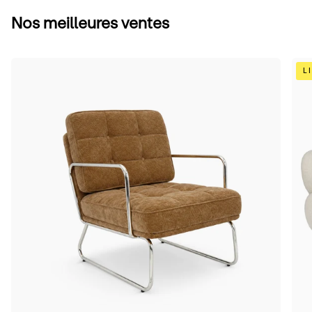
Nos meilleures ventes
Camel
Bei
L