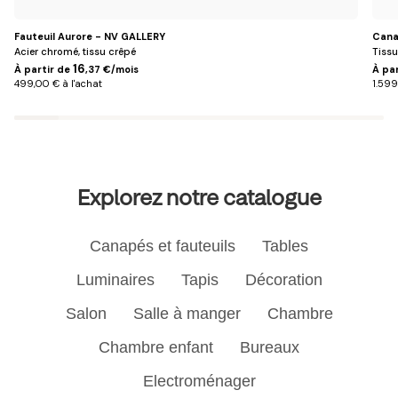
Fauteuil Aurore - NV GALLERY
Cana
Acier chromé, tissu crêpé
Tissu
16
À partir de
,37 €/mois
À pa
499,00 € à l'achat
1.599
Explorez notre catalogue
Canapés et fauteuils
Tables
Luminaires
Tapis
Décoration
Salon
Salle à manger
Chambre
Chambre enfant
Bureaux
Electroménager