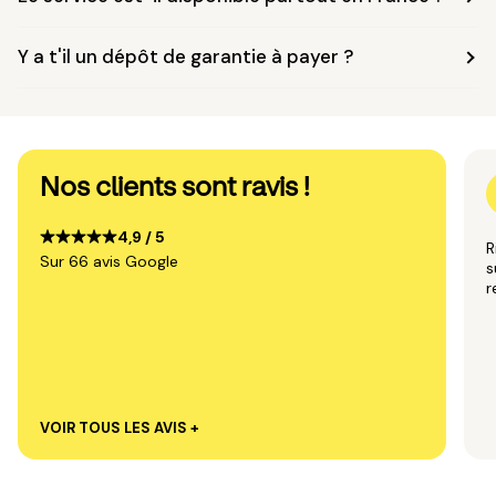
Y a t'il un dépôt de garantie à payer ?
Nos clients sont ravis !
4,9 / 5
R
Sur 66 avis Google
s
VOIR TOUS LES AVIS +