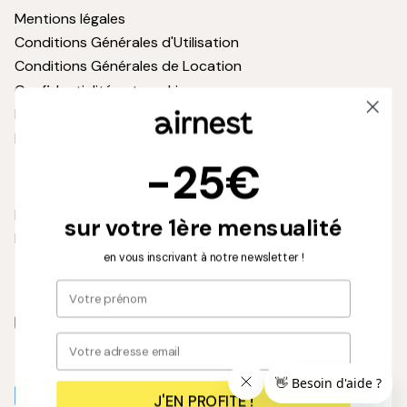
Mentions légales
Conditions Générales d'Utilisation
Conditions Générales de Location
Confidentialités et cookies
Politique de retour
Partenariat Foncia
-25€
Suivez-nous
Blog
sur votre 1ère mensualité
Newsletter
en vous inscrivant à notre newsletter !
S'inscrire
Instagram
Facebook
Pinterest
J'EN PROFITE !
Méthodes