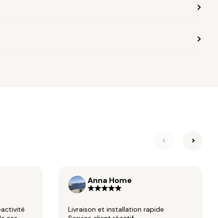
suivante
précéd
Anna Home
éactivité
Livraison et installation rapide