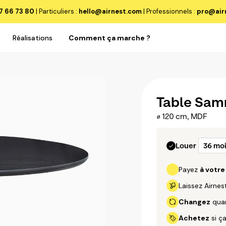
7 66 73 80
| Particuliers :
hello@airnest.com
|
Professionnels :
pro@air
Réalisations
Comment ça marche ?
Table Sa
∅ 120 cm, MDF
Louer
Payez
à votr
Laissez Airne
Changez
quan
Achetez
si ça