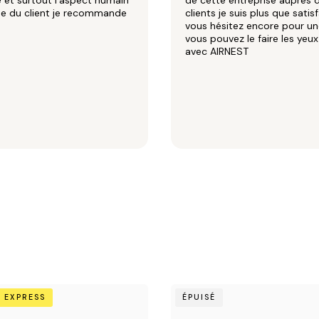
et surtout l'aspect humain
de cette entreprise auprès 
he du client je recommande
clients je suis plus que satisf
vous hésitez encore pour un
vous pouvez le faire les yeu
avec AIRNEST
Chêne
 EXPRESS
ÉPUISÉ
clair