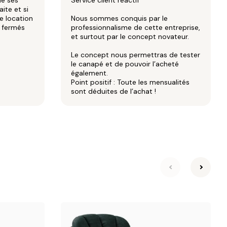
de ses
Service client réactif
aite et si
e location
Nous sommes conquis par le
x fermés
professionnalisme de cette entreprise,
et surtout par le concept novateur.
Le concept nous permettras de tester
le canapé et de pouvoir l’acheté
également.
Point positif : Toute les mensualités
sont déduites de l’achat !
suivante
précéd
Vert