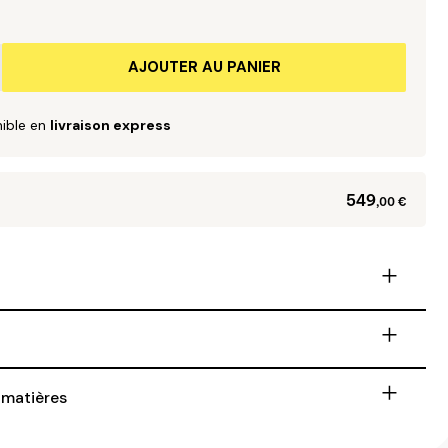
AJOUTER AU PANIER
nible en
livraison express
549
,00 €
+
+
+
 matières